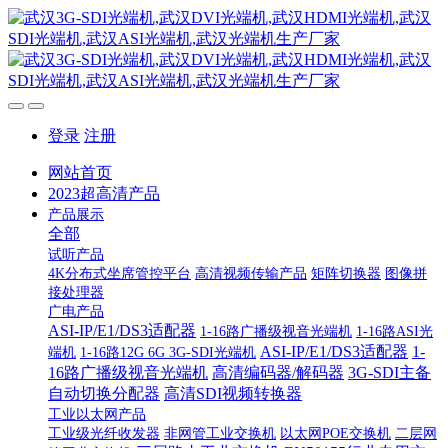
登录
注册
网站首页
2023超高清产品
产品展示
全部
试听产品
4K分布式坐席管控平台
高清视频传输产品
矩阵切换器
图像拼
接处理器
广电产品
ASI-IP/E1/DS3适配器
1-16路广播级视音光端机
1-16路ASI光
ASI-IP/E1/DS3适配器
1-
端机
1-16路12G 6G 3G-SDI光端机
16路广播级视音光端机
高清编码器/解码器
3G-SDI主备
自动切换分配器
高清SDI视频转换器
工业以太网产品
工业级光纤收发器
非网管工业交换机
以太网POE交换机
二层网