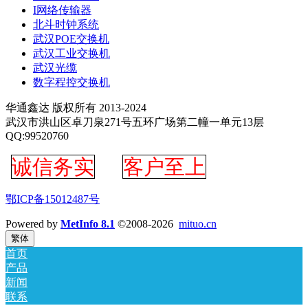
I网络传输器
北斗时钟系统
武汉POE交换机
武汉工业交换机
武汉光缆
数字程控交换机
华通鑫达 版权所有 2013-2024
武汉市洪山区卓刀泉271号五环广场第二幢一单元13层
QQ:99520760
诚信务实
客户至上
鄂ICP备15012487号
Powered by
MetInfo 8.1
©2008-2026
mituo.cn
繁体
首页
产品
新闻
联系