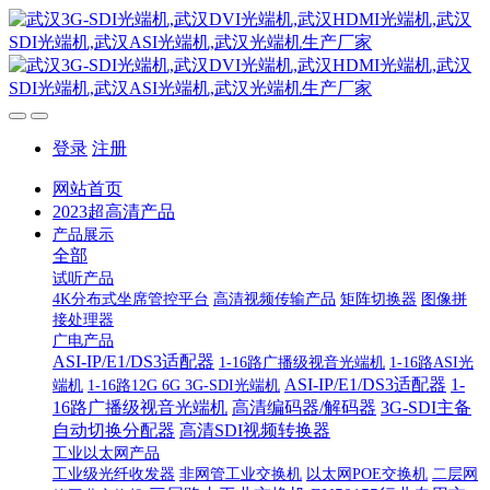
登录
注册
网站首页
2023超高清产品
产品展示
全部
试听产品
4K分布式坐席管控平台
高清视频传输产品
矩阵切换器
图像拼
接处理器
广电产品
ASI-IP/E1/DS3适配器
1-16路广播级视音光端机
1-16路ASI光
ASI-IP/E1/DS3适配器
1-
端机
1-16路12G 6G 3G-SDI光端机
16路广播级视音光端机
高清编码器/解码器
3G-SDI主备
自动切换分配器
高清SDI视频转换器
工业以太网产品
工业级光纤收发器
非网管工业交换机
以太网POE交换机
二层网